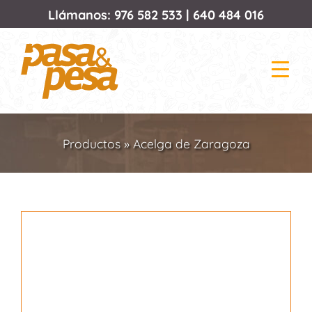
Saltar
Llámanos:
976 582 533
|
640 484 016
al
contenido
Productos
»
Acelga de Zaragoza