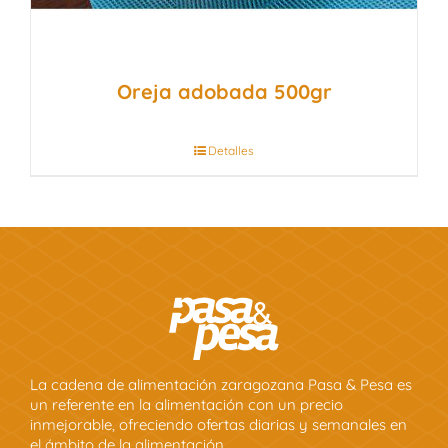
Oreja adobada 500gr
Detalles
La cadena de alimentación zaragozana Pasa & Pesa es
un referente en la alimentación con un precio
inmejorable, ofreciendo ofertas diarias y semanales en
el ámbito de la alimentación.