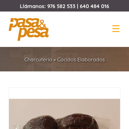
Saltar
Llámanos:
976 582 533
|
640 484 016
al
contenido
Charcutería
»
Cocidos Elaborados