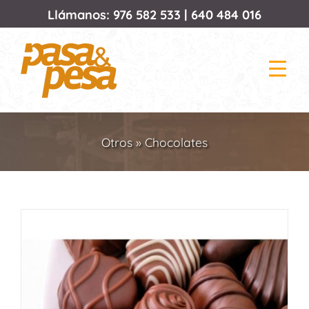
Saltar
Llámanos:
976 582 533
|
640 484 016
al
contenido
Otros
»
Chocolates